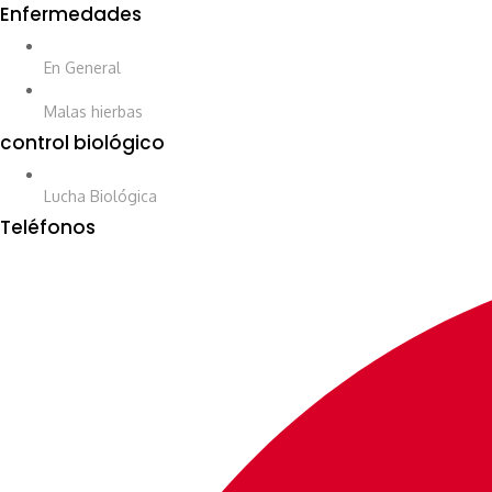
Enfermedades
En General
Malas hierbas
control biológico
Lucha Biológica
Teléfonos