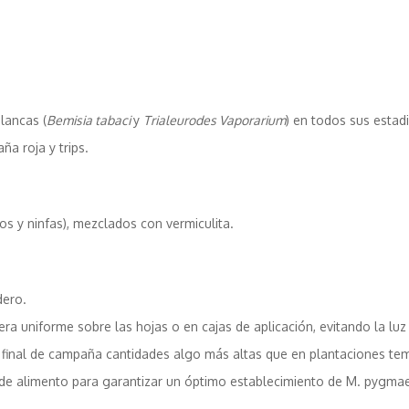
lancas (
Bemisia tabaci
y
Trialeurodes Vaporarium
) en todos sus estad
a roja y trips.
s y ninfas), mezclados con vermiculita.
dero.
ra uniforme sobre las hojas o en cajas de aplicación, evitando la luz 
e a final de campaña cantidades algo más altas que en plantaciones te
e alimento para garantizar un óptimo establecimiento de M. pygmae