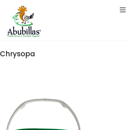
C
h
r
y
s
o
p
a