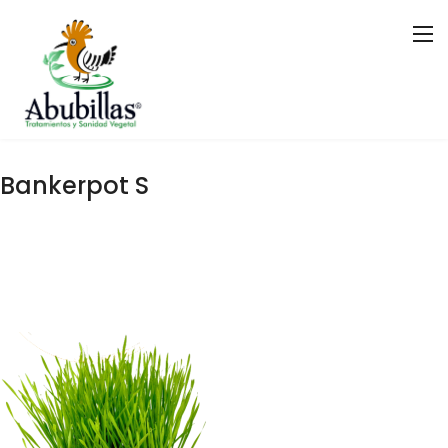
B
a
n
k
e
r
p
o
t
S